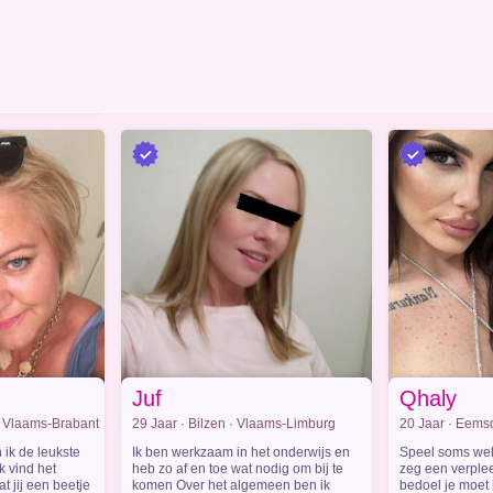
Juf
Qhaly
· Vlaams-Brabant
29 Jaar · Bilzen · Vlaams-Limburg
20 Jaar · Eems
 ik de leukste
Ik ben werkzaam in het onderwijs en
Speel soms wel 
k vind het
heb zo af en toe wat nodig om bij te
zeg een verplee
t jij een beetje
komen Over het algemeen ben ik
bedoel je moet h