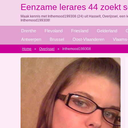
Eenzame lerares 44 zoekt s
Maak kennis met Inthemood199308 (24) uit Hasselt, Overijssel, een l
Inthemood199308!
Drenthe
Flevoland
Friesland
Gelderland
G
Antwerpen
Brussel
Oost-Vlaanderen
Vlaams-
Home
»
Overijssel
»
Inthemood199308