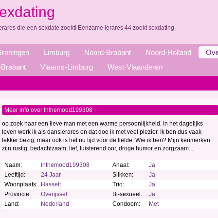
exdating
erares die een sexdate zoekt! Eenzame lerares 44 zoekt sexdating
roningen
Limburg
Noord-Brabant
Noord-Holland
Ove
Brabant
Vlaams-Limburg
West-Vlaanderen
Meer info over Inthemood199308
op zoek naar een lieve man met een warme persoonlijkheid. In het dagelijks
leven werk ik als danslerares en dat doe ik met veel plezier. Ik ben dus vaak
lekker bezig, maar ook is het nu tijd voor de liefde. Wie ik ben? Mijn kenmerken
zijn rustig, bedachtzaam, lief, luisterend oor, droge humor en zorgzaam....
Naam:
Inthemood199308
Anaal:
Ja
Leeftijd:
24 Jaar
Slikken:
Ja
Woonplaats:
Hasselt
Trio:
Ja
Provincie:
Overijssel
Bi-sexueel:
Ja
Land:
Nederland
Condoom:
Met