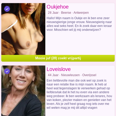
Oukjehoe
28 Jaar · Beerse · Antwerpen
Hallo! Mijn naam is Oukje en ik ben ene zeer
nieuwsgierige jonge vrouw. Nieuwsgierig naar
alles wat seks heet. En ik zoek daar een leraar
voor. Misschien wil jij mij onderwijzen?
Mooie juf (28) zoekt vrijpartij
Loveislove
44 Jaar · Nieuwleusen · Overijssel
Een liefdevolle man die ook wel op zoek is
naar een relatie Ilse is mijn naam. Ik heb al
heel wat tegenslagen te verwerken gehad op
liefdesvlak dat ik het nu even via een andere
weg probeer. Ik ben werkzaam als lerares, hou
van koken, plezier maken en genieten van het
leven. Als je zelf heel graag nog iets over me
wil weten mag je mij dit altijd vragen