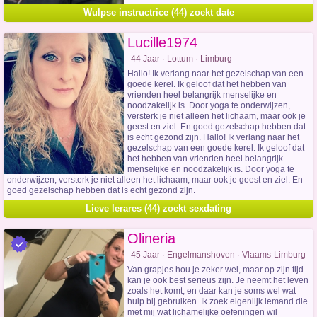
Wulpse instructrice (44) zoekt date
Lucille1974
44 Jaar · Lottum · Limburg
Hallo! Ik verlang naar het gezelschap van een
goede kerel. Ik geloof dat het hebben van
vrienden heel belangrijk menselijke en
noodzakelijk is. Door yoga te onderwijzen,
versterk je niet alleen het lichaam, maar ook je
geest en ziel. En goed gezelschap hebben dat
is echt gezond zijn. Hallo! Ik verlang naar het
gezelschap van een goede kerel. Ik geloof dat
het hebben van vrienden heel belangrijk
menselijke en noodzakelijk is. Door yoga te
onderwijzen, versterk je niet alleen het lichaam, maar ook je geest en ziel. En
goed gezelschap hebben dat is echt gezond zijn.
Lieve lerares (44) zoekt sexdating
Olineria
45 Jaar · Engelmanshoven · Vlaams-Limburg
Van grapjes hou je zeker wel, maar op zijn tijd
kan je ook best serieus zijn. Je neemt het leven
zoals het komt, en daar kan je soms wel wat
hulp bij gebruiken. Ik zoek eigenlijk iemand die
met mij wat lichamelijke oefeningen wil