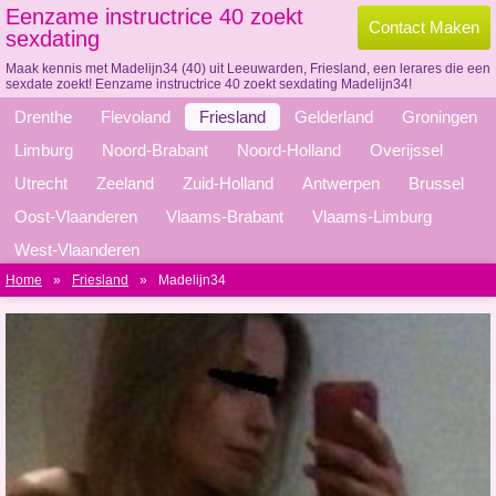
Eenzame instructrice 40 zoekt
Contact Maken
sexdating
Maak kennis met Madelijn34 (40) uit Leeuwarden, Friesland, een lerares die een
sexdate zoekt! Eenzame instructrice 40 zoekt sexdating Madelijn34!
Drenthe
Flevoland
Friesland
Gelderland
Groningen
Limburg
Noord-Brabant
Noord-Holland
Overijssel
Utrecht
Zeeland
Zuid-Holland
Antwerpen
Brussel
Oost-Vlaanderen
Vlaams-Brabant
Vlaams-Limburg
West-Vlaanderen
Home
»
Friesland
»
Madelijn34